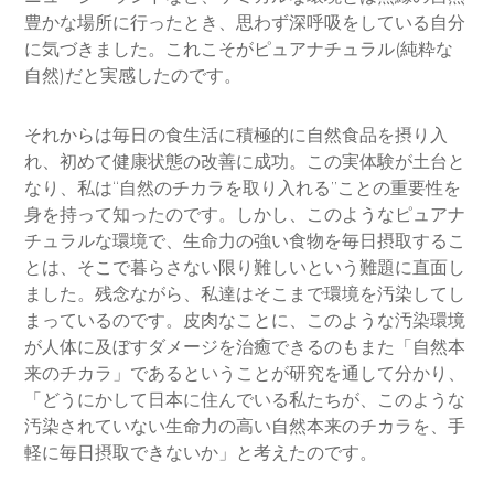
豊かな場所に行ったとき、思わず深呼吸をしている自分
に気づきました。これこそがピュアナチュラル(純粋な
自然)だと実感したのです。
それからは毎日の食生活に積極的に自然食品を摂り入
れ、初めて健康状態の改善に成功。この実体験が土台と
なり、私は“自然のチカラを取り入れる”ことの重要性を
身を持って知ったのです。しかし、このようなピュアナ
チュラルな環境で、生命力の強い食物を毎日摂取するこ
とは、そこで暮らさない限り難しいという難題に直面し
ました。残念ながら、私達はそこまで環境を汚染してし
まっているのです。皮肉なことに、このような汚染環境
が人体に及ぼすダメージを治癒できるのもまた「自然本
来のチカラ」であるということが研究を通して分かり、
「どうにかして日本に住んでいる私たちが、このような
汚染されていない生命力の高い自然本来のチカラを、手
軽に毎日摂取できないか」と考えたのです。