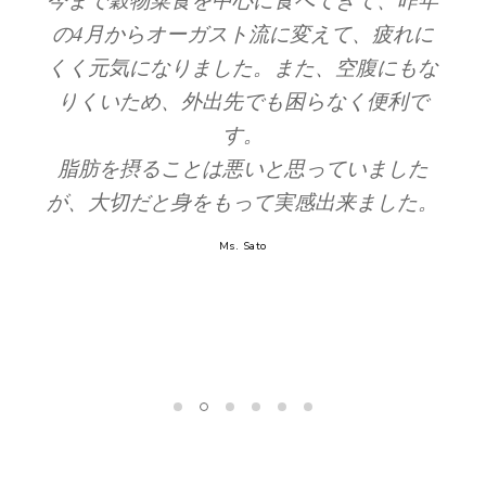
上で、ご自身の長年に及ぶ調査や研究があ
な
ったからこそなのだと思います。
サプリメントやその他の補助食品を摂るこ
とに抵抗のあった私が、ベジパワープラ
ス、アサイー100は本当によいものだと身
。
をもって実感しています。
オーガストさんの作るプロダクトはどれも
安全安全で、出会えてよかったと思ってま
す。
Ms. Mai Arai