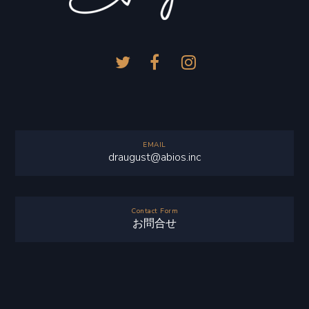
EMAIL
draugust@abios.inc
Contact Form
お問合せ